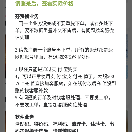
请登录后，查看实际价格
TK超低价慢速点赞
TK播放B售后15天
芬赞播业务
0.01107351元
7.73388元
66人付款
72人付款
1.同一个业务没完成不要重复下单，或者多处下
质量
有货
10个
质量
有货
10000个
单，要不数据重叠冲突不售后，有问题找客服微
信处理
2.请先注册一个账号再下单，所有的退款都是退
网站账号里面，有退款的找客服处理
3.现在只能是通过支 付 宝购买
4，可以正常使用支 付 宝支 付充 值了，大额500
以上充 值直接加客服转，如在线付款后充 值没到
TF朱雀（源码包8075）正式码
TF小雪花（斗战神8073）（活动码不退换）
账的找客服补款
14.85元
4.455元
57人付款
61人付款
5.有问题的订单及时找客服处理，不要发工单，
质量
有货
1个
质量
有货
1个
不要发工单，直接加客服微 信处理
软件业务
活动码、特价码、福利码、清理卡、体验卡、出
码不退换无售后，请谨慎购买！