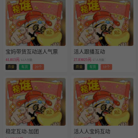
宝妈带货互动送人气票
活人跟播互动
41.013元
27.83025元
64人付款
67人付款
质量
有货
20个
质量
有货
10个
稳定互动-加团
活人人宝妈互动