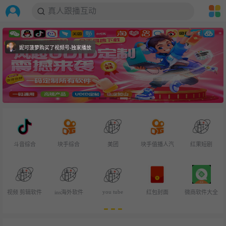
真人跟播互动
搜索
妮可菠萝购买了视频号-独家播放
斗音综合
块手综合
美团
块手值播人汽
红果短剧
you tube
视频 剪辑软件
ins海外软件
红包封面
微商软件大全
默认降序