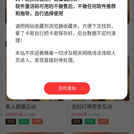
软件激活码可用的不做售后，不做任何软件推荐
和指导，自行选择使用
请把网站收藏到浏览器收藏夹，方便下次找到，
TF朱雀（源码包8075）活动码
真人跟播互动
拿了卡密自行把卡密保存好，后台数据不定时清
3.375元
24.90075元
72人付款
72人付款
理！
质量
有货
1个
质量
有货
10部
本站不欢迎黄赌毒一切涉及相关网络违法违规人
员进入，发现直接封停处理。
关闭通知
真人跟播互动
宝妈灯牌带货互动
24.90075元
20.5065元
65人付款
69人付款
质量
有货
10部
质量
有货
10个