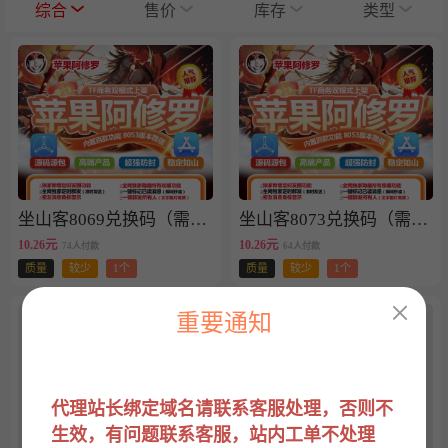
默认升序
综合
售价
库存
类型
坐山客8069兑换码（需要搭配激活码使用）
坐山客8073兑换码（需要搭配激活码使用）
10.26元
10.26元
74人付款
64人付款
质量
较少
1个
质量
较少
1个
重要通知
代理站长绑定域名请联系客服处理，否则不
生效
，有问题联系客服，站内工单不处理